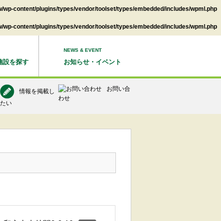
/wp-content/plugins/types/vendor/toolset/types/embedded/includes/wpml.php
/wp-content/plugins/types/vendor/toolset/types/embedded/includes/wpml.php
NEWS & EVENT
施設を探す
お知らせ・イベント
お問い合
情報を掲載し
わせ
たい