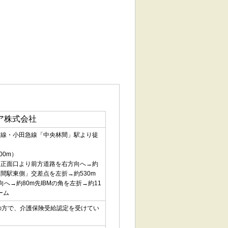
ケア株式会社
市線・小田急線「中央林間」駅より徒
00m）
駅正面口より前方道路を右方向へ→約
林間駅東側」交差点を左折→約530m
向へ→約80m先IBMの角を左折→約11
ーム
の方で、介護保険受給認定を受けてい