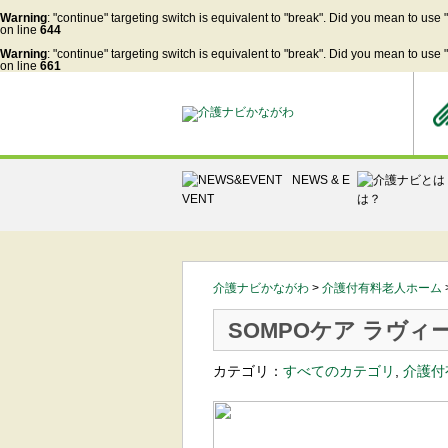
Warning
: "continue" targeting switch is equivalent to "break". Did you mean to use 
on line
644
Warning
: "continue" targeting switch is equivalent to "break". Did you mean to use 
on line
661
S
k
i
p
t
o
c
o
n
NEWS & E
t
e
VENT
は？
n
t
介護ナビかながわ
>
介護付有料老人ホーム
SOMPOケア ラヴィ
カテゴリ：
すべてのカテゴリ
,
介護付