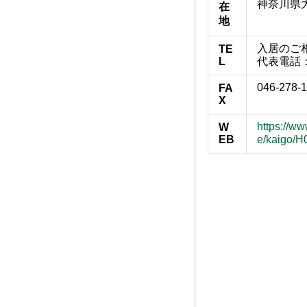
神奈川県大
在
地
入居のご相談
TE
L
代表電話：0
046-278-
FA
X
https://w
W
EB
e/kaigo/