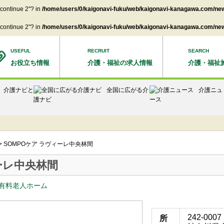
"continue 2"? in
/home/users/0/kaigonavi-fuku/web/kaigonavi-kanagawa.com/new
"continue 2"? in
/home/users/0/kaigonavi-fuku/web/kaigonavi-kanagawa.com/new
USEFUL
RECRUIT
SEARCH
お役立ち情報
介護・福祉の求人情報
介護・福祉
介護ナビと
全国に広がる介
介護ニュ
護ナビ
ース
>
SOMPOケア ラヴィーレ中央林間
ーレ中央林間
有料老人ホーム
242-0007
所