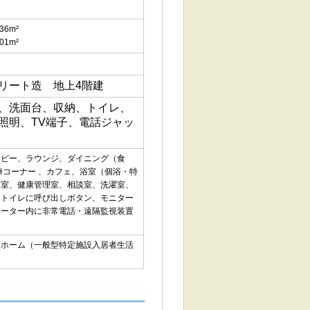
36m²
01m²
リート造 地上4階建
、洗面台、収納、トイレ、
照明、TV端子、電話ジャッ
ロビー、ラウンジ、ダイニング（食
練コーナー 、カフェ、浴室（個浴・特
容室、健康管理室、相談室、洗濯室、
・トイレに呼び出しボタン、モニター
ベーター内に非常電話・遠隔監視装置
人ホーム（一般型特定施設入居者生活