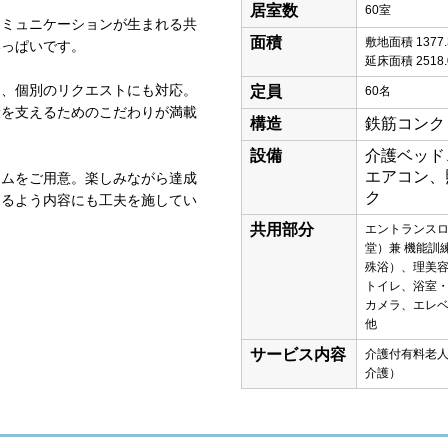
居室数
60室
コミュニケーションが生まれる共
面積
敷地面積 1377.
いっぱいです。
延床面積 2518.
く、個別のリクエストにも対応。
定員
60名
康を支えるためのこだわりが満載
構造
鉄筋コンク
設備
介護ベッド
エアコン、
ラムをご用意。楽しみながら達成
ク
けるよう内容にも工夫を施してい
共用部分
エントランス
堂）兼 機能訓
殊浴）、理美
トイレ、浴室
カメラ、エレ
他
サービス内容
介護付有料老
介護）