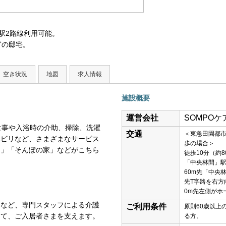
駅2路線利用可能。
ぎの邸宅。
空き状況
地図
求人情報
施設概要
運営会社
SOMPO
食事や入浴時の介助、掃除、洗濯
交通
＜東急田園都
ハビリなど、さまざまなサービス
歩の場合＞
レ」「そんぽの家」などがこちら
徒歩10分（約8
「中央林間」
60m先「中央
先T字路を右方
0m先左側がホ
制など、専門スタッフによる介護
ご利用条件
原則60歳以上
して、ご入居者さまを支えます。
る方。